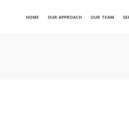
ux emplacements: Centre-Ville ET Ville Mont-Royal!
HOME
OUR APPROACH
OUR TEAM
SE
T