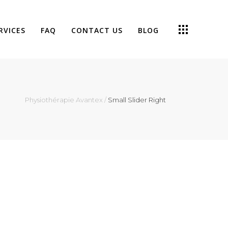
Prenez Rendez-Vous
RVICES
FAQ
CONTACT US
BLOG
Physiothérapie Avantex
/
Small Slider Right