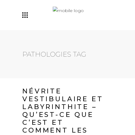
Maintenant avec deux
emplacements: Centre-
Prenez Rendez-Vous
Ville ET Ville Mont-Royal!
PATHOLOGIES TAG
NÉVRITE
VESTIBULAIRE ET
LABYRINTHITE –
QU’EST-CE QUE
C’EST ET
COMMENT LES