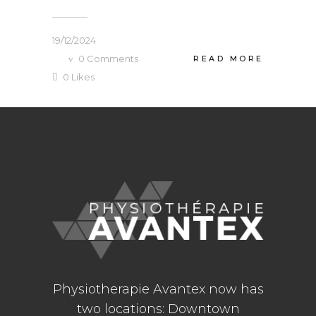
19/12/2024
0
Comments
READ MORE
0
Likes
Physiotherapie Avantex now has
two locations: Downtown